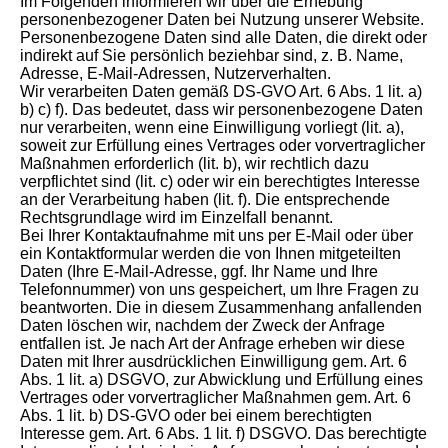
Im Folgenden informieren wir über die Erhebung
personenbezogener Daten bei Nutzung unserer Website.
Personenbezogene Daten sind alle Daten, die direkt oder
indirekt auf Sie persönlich beziehbar sind, z. B. Name,
Adresse, E-Mail-Adressen, Nutzerverhalten.
Wir verarbeiten Daten gemäß DS-GVO Art. 6 Abs. 1 lit. a)
b) c) f). Das bedeutet, dass wir personenbezogene Daten
nur verarbeiten, wenn eine Einwilligung vorliegt (lit. a),
soweit zur Erfüllung eines Vertrages oder vorvertraglicher
Maßnahmen erforderlich (lit. b), wir rechtlich dazu
verpflichtet sind (lit. c) oder wir ein berechtigtes Interesse
an der Verarbeitung haben (lit. f). Die entsprechende
Rechtsgrundlage wird im Einzelfall benannt.
Bei Ihrer Kontaktaufnahme mit uns per E-Mail oder über
ein Kontaktformular werden die von Ihnen mitgeteilten
Daten (Ihre E-Mail-Adresse, ggf. Ihr Name und Ihre
Telefonnummer) von uns gespeichert, um Ihre Fragen zu
beantworten. Die in diesem Zusammenhang anfallenden
Daten löschen wir, nachdem der Zweck der Anfrage
entfallen ist. Je nach Art der Anfrage erheben wir diese
Daten mit Ihrer ausdrücklichen Einwilligung gem. Art. 6
Abs. 1 lit. a) DSGVO, zur Abwicklung und Erfüllung eines
Vertrages oder vorvertraglicher Maßnahmen gem. Art. 6
Abs. 1 lit. b) DS-GVO oder bei einem berechtigten
Interesse gem. Art. 6 Abs. 1 lit. f) DSGVO. Das berechtigte